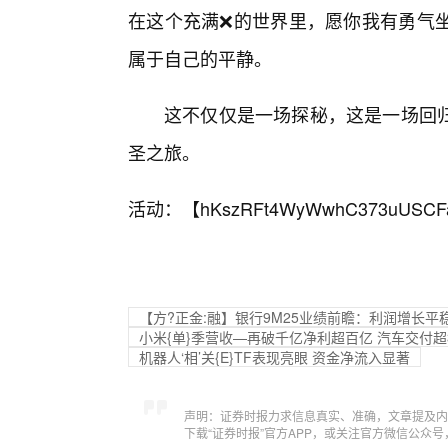
在这个充满❌的世界里，愿你我有勇气坐
属于自己的平静。
这不仅仅是一场探秘，这是一场回
圣之旅。
活动：【
hKszRFt4WyWwhC373uUSCF
【方?正金:融】银行9M25业绩前瞻：利润增长平
小米{单}季营收—再破千亿净利超百亿 汽车交付超
机器人‘相’关{E}TF表现亮眼 资金净流入显著
声明：证券时报力求信息真实、准确，文章提及内
下载“证券时报”官方APP，或关注官方微信公众