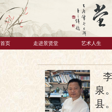
首页
走进景贤堂
艺术人生
泉
县