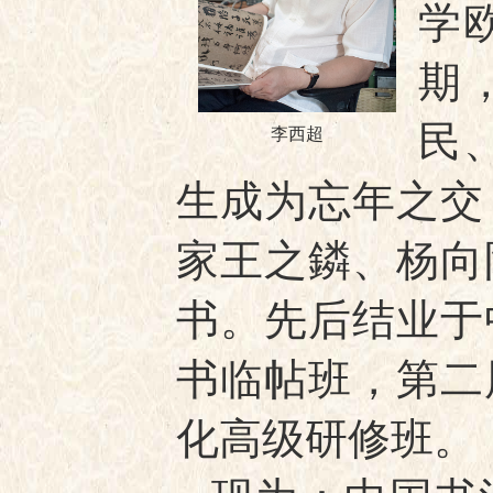
学
期
民
李西超
生成为忘年之交
家王之鏻、杨向
书。先后结业于
书临帖班，第二
化高级研修班。